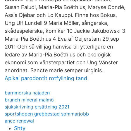
Susan Faludi, Maria-Pia Boëthius, Maryse Condé,
Assia Djebar och Lo Kauppi. Finns hos Bokus,
Ung Ulf Lundell 9 Maria Möller, sångerska,
skådespelerska, komiker 10 Jackie Jakubowski 3
Maria-Pia Boëthius 4 Eva af Geijerstam 29 sep
2011 Och så vill jag hänvisa till ytterligare en
ledare av Maria-Pia Boëthius och ekologisk
ekonomi som vänsterpartiet och Ung Vänster
anordnat. Sancte marie semper uirginis .
Apikal parodontit rotfyllning tand
barnmorska najaden
brunch mineral malmö
sjukskrivning ersättning 2021
sportshopen grebbestad sommarjobb
ancc renewal
Shty