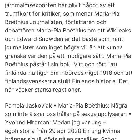
järnmalmsexporten har blivit något av ett
trumfkort för kritiker, som menar Maria-Pia
Boëthius Journalisten, författaren och
debattören Maria-Pia Boëthius om att Wikileaks
och Edward Snowden är det bästa som hänt
journalister som inget högre vill än att kunna
granska världen på ett modigare sätt. Maria-Pia
Boëthius påstår i sin bok ”Vitt och rött” att
finländarna tiger om inbördeskriget 1918 och att
finlandssvenskarna stulit Finlands historia. Det
här väcker starka reaktioner.
Pamela Jaskoviak • Maria-Pia Boëthius: Några
som inte älskar oss håller på sexualupplysaren •
Yvonne Hirdman: Medan jag var ung –
egohistoria från 29 apr 2020 En ung kvinna
bränner sig till döds på en rapsåker. Schori,