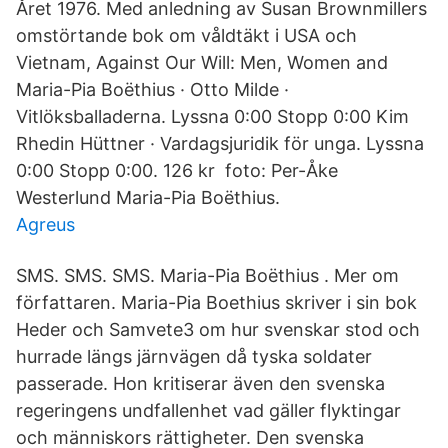
Året 1976. Med anledning av Susan Brownmillers
omstörtande bok om våldtäkt i USA och
Vietnam, Against Our Will: Men, Women and
Maria-Pia Boëthius · Otto Milde ·
Vitlöksballaderna. Lyssna 0:00 Stopp 0:00 Kim
Rhedin Hüttner · Vardagsjuridik för unga. Lyssna
0:00 Stopp 0:00. 126 kr foto: Per-Åke
Westerlund Maria-Pia Boëthius.
Agreus
SMS. SMS. SMS. Maria-Pia Boëthius . Mer om
författaren. Maria-Pia Boethius skriver i sin bok
Heder och Samvete3 om hur svenskar stod och
hurrade längs järnvägen då tyska soldater
passerade. Hon kritiserar även den svenska
regeringens undfallenhet vad gäller flyktingar
och människors rättigheter. Den svenska