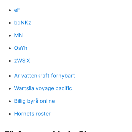
eF
bqNKz
MN
OsYh
zWSlX
Ar vattenkraft fornybart
Wartsila voyage pacific
Billig byrå online
Hornets roster