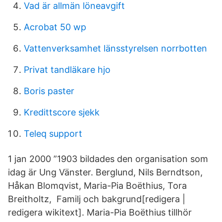
Vad är allmän löneavgift
Acrobat 50 wp
Vattenverksamhet länsstyrelsen norrbotten
Privat tandläkare hjo
Boris paster
Kredittscore sjekk
Teleq support
1 jan 2000 ”1903 bildades den organisation som
idag är Ung Vänster. Berglund, Nils Berndtson,
Håkan Blomqvist, Maria-Pia Boëthius, Tora
Breitholtz, Familj och bakgrund[redigera |
redigera wikitext]. Maria-Pia Boëthius tillhör