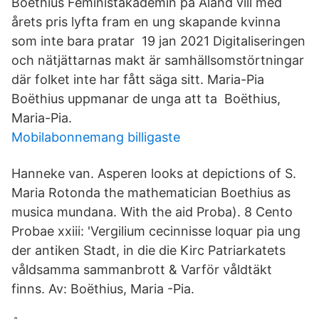
Boethius Feministakademin på Åland vill med
årets pris lyfta fram en ung skapande kvinna
som inte bara pratar 19 jan 2021 Digitaliseringen
och nätjättarnas makt är samhällsomstörtningar
där folket inte har fått säga sitt. Maria-Pia
Boëthius uppmanar de unga att ta Boëthius,
Maria-Pia.
Mobilabonnemang billigaste
Hanneke van. Asperen looks at depictions of S.
Maria Rotonda the mathematician Boethius as
musica mundana. With the aid Proba). 8 Cento
Probae xxiii: 'Vergilium cecinnisse loquar pia ung
der antiken Stadt, in die die Kirc Patriarkatets
våldsamma sammanbrott & Varför våldtäkt
finns. Av: Boëthius, Maria -Pia.