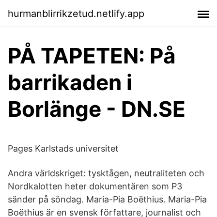
hurmanblirrikzetud.netlify.app
PÅ TAPETEN: På
barrikaden i
Borlänge - DN.SE
Pages Karlstads universitet
Andra världskriget: tysktågen, neutraliteten och
Nordkalotten heter dokumentären som P3
sänder på söndag. Maria-Pia Boëthius. Maria-Pia
Boëthius är en svensk författare, journalist och