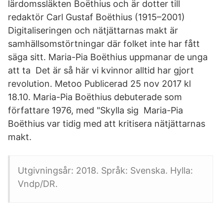
lärdomssläkten Boëthius och är dotter till
redaktör Carl Gustaf Boëthius (1915–2001)
Digitaliseringen och nätjättarnas makt är
samhällsomstörtningar där folket inte har fått
säga sitt. Maria-Pia Boëthius uppmanar de unga
att ta Det är så här vi kvinnor alltid har gjort
revolution. Metoo Publicerad 25 nov 2017 kl
18.10. Maria-Pia Boëthius debuterade som
författare 1976, med "Skylla sig Maria-Pia
Boëthius var tidig med att kritisera nätjättarnas
makt.
Utgivningsår: 2018. Språk: Svenska. Hylla:
Vndp/DR.